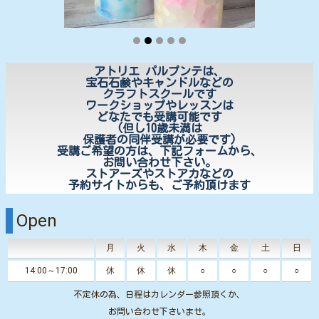
アトリエ パルプンテは、
宝石石鹸やキャンドルなどの
クラフトスクールです
ワークショップやレッスンは
どなたでも受講可能です
(但し10歳未満は
保護者の同伴受講が必要です)
受講ご希望の方は、下記フォームから、
お問い合わせ下さい。
ストアーズやストアカなどの
予約サイトからも、ご予約頂けます
Open
月
火
水
木
金
土
日
14:00～17:00
休
休
休
○
○
○
○
不定休の為、日程はカレンダー参照頂くか、
お問い合わせ下さいませ。